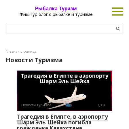
Перейти
Рыбалка Туризм
к
ФишТур блог о рыбалке и туризме
контенту
Поиск:
Главная страница
Новости Туризма
Новости Туризма
0
Трагедия в Египте, в аэропорту
Шарм Эль Шейха погибла
гражданка Казахстана