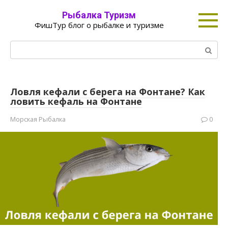
Перейти
Рыбалка Туризм
к
ФишТур блог о рыбалке и туризме
контенту
Поиск:
Ловля кефали с берега на Фонтане? Как
ловить кефаль на Фонтане
Морская Рыбалка
0