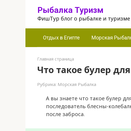
Перейти
Рыбалка Туризм
к
ФишТур блог о рыбалке и туризме
контенту
Отдых в Египте
Морская Рыбал
Главная страница
Что такое булер дл
Рубрика:
Морская Рыбалка
А вы знаете что такое булер дл
последователь блесны-колебалк
после заброса.