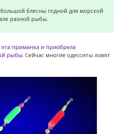
небольшой блесны годной для морской
вле разной рыбы.
е
эта приманка и приобрела
кой рыбы
. Сейчас многие одесситы ловят