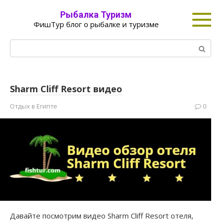
Перейти
Рыбалка Туризм
к
ФишТур блог о рыбалке и туризме
контенту
Поиск:
Sharm Cliff Resort видео
Отдых в Египте
0
Давайте посмотрим видео Sharm Cliff Resort отеля,