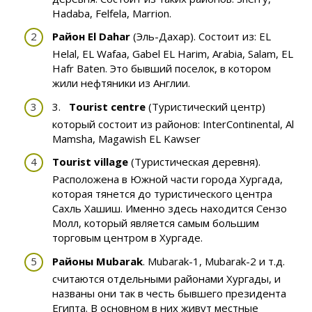
Hadaba, Felfela, Marrion.
Район El Dahar
(Эль-Дахар). Состоит из: EL
Helal, EL Wafaa, Gabel EL Harim, Arabia, Salam, EL
Hafr Baten. Это бывший поселок, в котором
жили нефтяники из Англии.
3.
Tourist
centre
(Туристический центр)
который состоит из районов: InterContinental, Al
Mamsha, Magawish EL Kawser
T
ourist village
(Туристическая деревня).
Расположена в Южной части города Хургада,
которая тянется до туристического центра
Сахль Хашиш. Именно здесь находится Сензо
Молл, который является самым большим
торговым центром в Хургаде.
Районы
Mubarak
. Mubarak-1, Mubarak-2 и т.д.
считаются отдельными районами Хургады, и
названы они так в честь бывшего президента
Египта. В основном в них живут местные